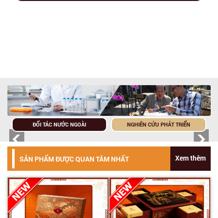
ĐỐI TÁC NƯỚC NGOÀI
NGHIÊN CỨU PHÁT TRIỂN
Xem thêm
SẢN PHẨM ĐƯỢC QUAN TÂM NHẤT