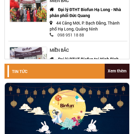
MIỀN BẮC
Đại lý ĐTHT Biofun Hạ Long - Nhà
phân phối Đức Quang
44 Cảng Mới, P. Bạch Đằng, Thành
phố Hạ Long, Quảng Ninh
098 951 18 88
MIỀN BẮC
Đại lý ĐTHT Biofun tại Ninh Bình -
Đại lý Kim Khánh
Xem thêm
TIN TỨC
Số 31, Ngõ 304 Ngô Gia Tự, Phố
Trung Tự, Phường Nam Bình, Tp.Ninh
Bình
0789 166 992
MIỀN BẮC
Đại lý ĐTHT Biofun tại Hải Phòng -
Đại Lý Thanh Tâm
359 Phủ Thượng Đoạn, Đông Hải 1,