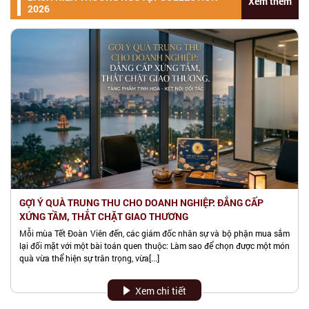
Xem thêm
Đông Trùng Hạ Thảo Biofun tại Tam
2026
Đảo - Vĩnh Phúc
Khu 1, TT. Tam Đảo, Tam Đảo, Vĩnh
Phúc, Việt Nam
0961577188
MIỀN BẮC
ĐẠI LÝ ĐTHT BIOFUN - CÔNG TY CỔ
PHẨN MẠNG TRỰC TUYẾN META
Số 56 Duy Tân, Phường Dịch Vọng
Hậu, Cầu Giấy, Hà Nội
024 3568 6969
GỢI Ý QUÀ TRUNG THU CHO DOANH NGHIỆP: ĐẲNG CẤP
MIỀN BẮC
XỨNG TẦM, THẮT CHẶT GIAO THƯƠNG
Showroom Cửa hàng Đông Trùng Hạ
Mỗi mùa Tết Đoàn Viên đến, các giám đốc nhân sự và bộ phận mua sắm
Thảo Biofun tại Hà Nội
lại đối mặt với một bài toán quen thuộc: Làm sao để chọn được một món
quà vừa thể hiện sự trân trọng, vừa[...]
95 Võ Chí Công, Tây Hồ, Hà Nội
0961577188
Xem chi tiết