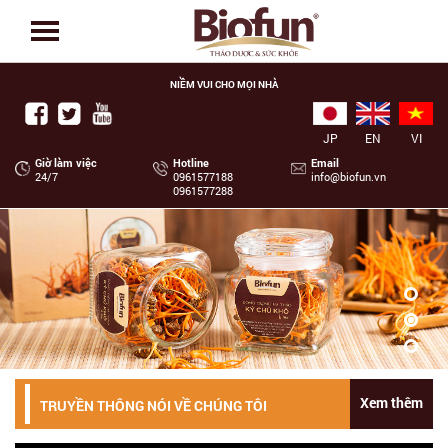
NIỀM VUI CHO MỌI NHÀ
JP
EN
VI
Giờ làm việc
Hotline
Email
24/7
‭0961577188
info@biofun.vn
0961577288
Xem thêm
TRUYỀN THÔNG NÓI VỀ CHÚNG TÔI