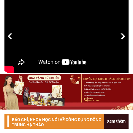
BÁO CHÍ, KHOA HỌC NÓI VỀ CÔNG DỤNG ĐÔNG
Xem thêm
TRÙNG HẠ THẢO