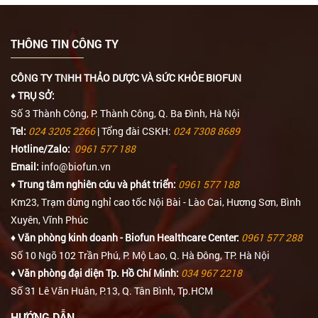
MIỀN BẮC
Nhà Phân Phối ĐTHT Biofun An Bảo
Minh - Độc Quyền Tại Sơn La
THÔNG TIN CÔNG TY
Số 318 Chu Văn Thịnh, TP. Sơn La
0912 138 099
CÔNG TY TNHH THẢO DƯỢC VÀ SỨC KHỎE BIOFUN
♦ TRỤ SỞ:
MIỀN BẮC
Số 3 Thành Công, P. Thành Công, Q. Ba Đình, Hà Nội
Trụ sở Biofun tại Hà Nội
Tel:
024 3205 2266
| Tổng đài CSKH:
024 7308 8689
Số 3 Thành Công, Phường Thành
Hotline/Zalo:
0961 577 188
Công, Quận Ba Đình, TP Hà Nội
Email:
info@biofun.vn
0961577188 / 0961577288
♦ Trung tâm nghiên cứu và phát triển:
0961 577 188
Km23, Trạm dừng nghỉ cao tốc Nội Bài - Lào Cai, Hương Sơn, Bình
MIỀN TRUNG
Xuyên, Vĩnh Phúc
ĐẠI LÝ ĐTHT BIOFUN NGHỆ AN -
♦ Văn phòng kinh doanh - Biofun Healthcare Center:
0961 577 288
CÔNG TY TNHH TM VÀ DV TỔNG HỢP
Số 10 Ngõ 102 Trần Phú, P. Mộ Lao, Q. Hà Đông, TP. Hà Nội
ĐẠI LỘC
♦ Văn phòng đại diện Tp. Hồ Chí Minh:
034 967 2218
68 Phạm Ngũ Lão - phường Cửa Nam
Số 31 Lê Văn Huân, P.13, Q. Tân Bình, Tp.HCM
- Tp Vinh - tỉnh Nghệ An
0982287668 / 0977580787
HƯỚNG DẪN