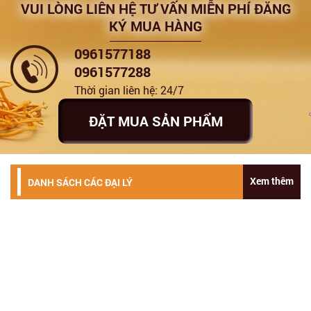
VUI LÒNG LIÊN HỆ TƯ VẤN MIỄN PHÍ ĐĂNG
KÝ MUA HÀNG
‭0961577188
0961577288
Thời gian liên hệ: 24/7
ĐẶT MUA SẢN PHẨM
Xem thêm
DANH SÁCH CÁC ĐẠI LÝ