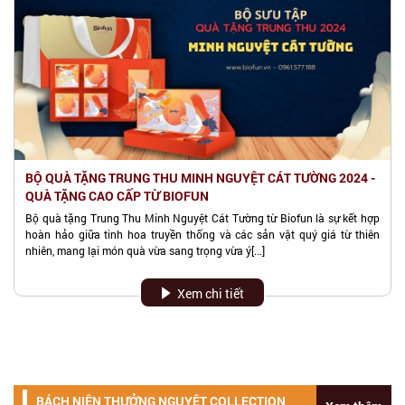
Hải An, Hải Phòng
0936 812 979
MIỀN BẮC
TRUNG TÂM CHĂM SÓC SỨC KHỎE
HƯƠNG SEN HEALTHCARE CENTER - HÀ
NỘI
Số 5 Lê Văn Thiêm, Q. Thanh Xuân,
TP. Hà Nội
BỘ QUÀ TẶNG TRUNG THU MINH NGUYỆT CÁT TƯỜNG 2024 -
024 3853 3999
QUÀ TẶNG CAO CẤP TỪ BIOFUN
Bộ quà tặng Trung Thu Minh Nguyệt Cát Tường từ Biofun là sự kết hợp
MIỀN BẮC
hoàn hảo giữa tinh hoa truyền thống và các sản vật quý giá từ thiên
nhiên, mang lại món quà vừa sang trọng vừa ý[...]
ĐẠI LÝ ĐTHT BIOFUN - ĐĂNG ANH
tại HƯNG YÊN
Xem chi tiết
Số 71 Hải Thượng Lãn Ông, TP. Hưng
Yên
0904 282 999 / 0965 52 61 61
MIỀN BẮC
BÁCH NIÊN THƯỞNG NGUYỆT COLLECTION