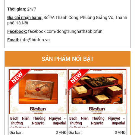
Thời gian:
24/7
Địa chỉ nhận hàng:
Số 9A Thành Công, Phường Giảng Võ, Thành
phố Hà Nội
Facebook:
facebook.com/dongtrunghathaobiofun
Email:
info@biofun.vn
SẢN PHẨM NỔI BẬT
Bách Niên Thưởng Nguyệt -
Bách Niên Thưởng Nguyệt -
Thưởng Nguyệt Imperial
Thưởng Nguyệt Imperial
Collection 4
Collection 3
Giá bán:
0 VNĐ
Giá bán:
0 VNĐ