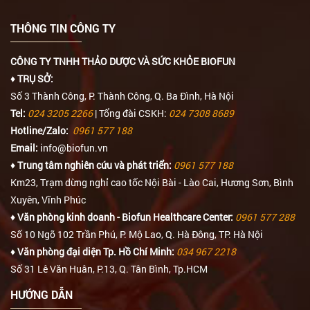
THÔNG TIN CÔNG TY
CÔNG TY TNHH THẢO DƯỢC VÀ SỨC KHỎE BIOFUN
♦ TRỤ SỞ:
Số 3 Thành Công, P. Thành Công, Q. Ba Đình, Hà Nội
Tel:
024 3205 2266
| Tổng đài CSKH:
024 7308 8689
Hotline/Zalo:
0961 577 188
Email:
info@biofun.vn
♦ Trung tâm nghiên cứu và phát triển:
0961 577 188
Km23, Trạm dừng nghỉ cao tốc Nội Bài - Lào Cai, Hương Sơn, Bình
Xuyên, Vĩnh Phúc
♦ Văn phòng kinh doanh - Biofun Healthcare Center:
0961 577 288
Số 10 Ngõ 102 Trần Phú, P. Mộ Lao, Q. Hà Đông, TP. Hà Nội
♦ Văn phòng đại diện Tp. Hồ Chí Minh:
034 967 2218
Số 31 Lê Văn Huân, P.13, Q. Tân Bình, Tp.HCM
HƯỚNG DẪN