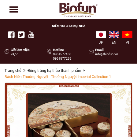
NIỀM VUI CHO MỌI NHÀ
JP
EN
VI
Giờ làm việc
Hotline
Email
24/7
‭0961577188
info@biofun.vn
0961577288
Trang chủ
Đông trùng hạ thảo thành phẩm
Bách Niên Thưởng Nguyệt - Thưởng Nguyệt Imperial Collection 1