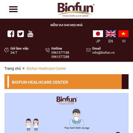
NIỀM VUI CHO MỌI NHÀ
JP
EN
VI
Giờ làm việc
Hotline
Email
24/7
‭0961577188
info@biofun.vn
0961577288
Trang chủ
Biofun Healhcare Center
BIOFUN HEALHCARE CENTER