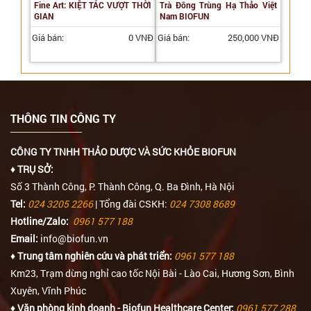
Fine Art: KIỆT TÁC VƯỢT THỜI
Trà Đông Trùng Hạ Thảo Việt
GIAN
Nam BIOFUN
Giá bán:
0 VNĐ
Giá bán:
250,000 VNĐ
THÔNG TIN CÔNG TY
CÔNG TY TNHH THẢO DƯỢC VÀ SỨC KHỎE BIOFUN
♦ TRỤ SỞ:
Số 3 Thành Công, P. Thành Công, Q. Ba Đình, Hà Nội
Tel:
024 3205 2266
| Tổng đài CSKH:
024 7308 8689
Hotline/Zalo:
0961 577 188
Email:
info@biofun.vn
♦ Trung tâm nghiên cứu và phát triển:
0961 577 188
Km23, Trạm dừng nghỉ cao tốc Nội Bài - Lào Cai, Hương Sơn, Bình
Xuyên, Vĩnh Phúc
♦ Văn phòng kinh doanh - Biofun Healthcare Center:
0961 577 288