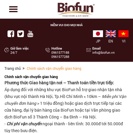
NIỀM VUI CHO MỌI NHÀ
JP
EN
VI
Giờ làm việc
Hotline
Email
24/7
‭0961577188
info@biofun.vn
0961577288
Trang chủ
Chính sách vận chuyển giao hàng
Chính sách vận chuyển giao hàng
Phương thức Giao hàng tận nơi – Thanh toán tiền trực tiếp:
Áp dụng đối với những khu vực BioFun hỗ trợ giao nhận tận nhà
(khu vực nội thành Hà Nội, Tp.Hồ Chí Minh < 10km –
Miễn phí Vận
chuyển đơn hàng
> 1 triệu đồng) hoặc giao dịch trực tiếp tại các
cửa hàng, đại lý bán hàng của BioFun hoặc tại Văn phòng giao
dịch BioFun số 3 Thành Công – Ba Đình – Hà Nội.
-
Chi phí vận chuyển
ngoại thành - liên tỉnh: 30.000đ tới 50.000đ
tùy theo bưu điện.