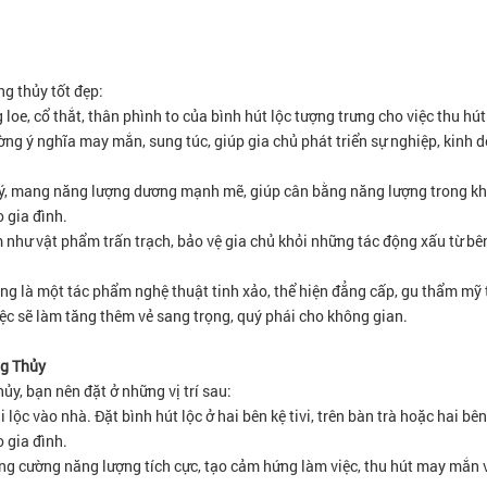
g thủy tốt đẹp:
oe, cổ thắt, thân phình to của bình hút lộc tượng trưng cho việc thu hút
ờng ý nghĩa may mắn, sung túc, giúp gia chủ phát triển sự nghiệp, kinh
uý, mang năng lượng dương mạnh mẽ, giúp cân bằng năng lượng trong k
o gia đình.
 như vật phẩm trấn trạch, bảo vệ gia chủ khỏi những tác động xấu từ bê
àng là một tác phẩm nghệ thuật tinh xảo, thể hiện đẳng cấp, gu thẩm mỹ 
iệc sẽ làm tăng thêm vẻ sang trọng, quý phái cho không gian.
ng Thủy
ủy, bạn nên đặt ở những vị trí sau:
i lộc vào nhà. Đặt bình hút lộc ở hai bên kệ tivi, trên bàn trà hoặc hai bê
 gia đình.
tăng cường năng lượng tích cực, tạo cảm hứng làm việc, thu hút may mắn 