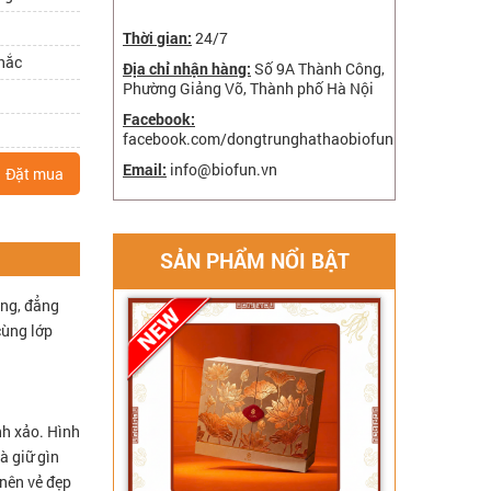
Thời gian:
24/7
chắc
Địa chỉ nhận hàng:
Số 9A Thành Công,
Phường Giảng Võ, Thành phố Hà Nội
Facebook:
facebook.com/dongtrunghathaobiofun
Email:
info@biofun.vn
Đặt mua
SẢN PHẨM NỔI BẬT
ọng, đẳng
cùng lớp
nh xảo. Hình
à giữ gìn
 nên vẻ đẹp