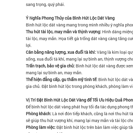
sang trọng, quý phái.
Ý Nghĩa Phong Thủy của Bình Hút Lộc Dát Vàng
Bình hút lộc dát vàng mang trong mình nhiều ý nghĩa phon
Thu hút tài lộc, may mắn và thịnh vượng:
Hình dáng miệng l
tài lộc, may mắn. Họa tiết gà trống dát vàng càng tăng cư
lợi.
Cân bằng năng lượng, xua đuổi tà khí:
Vàng là kim loại q
sống, xua đuổi tà khí, mang lại sự bình an, thịnh vượng ch
Trấn trạch, bảo vệ gia chủ:
Bình hút lộc dát vàng được xem
mang lại sự bình an, may mắn.
Thể hiện đẳng cấp, gu thẩm mỹ tinh tế:
Bình hút lộc dát v
gia chủ. Đặt bình hút lộc trong phòng khách, phòng làm v
Vị Trí Đặt Bình Hút Lộc Dát Vàng để Tối Ưu Hiệu Quả Pho
Để bình hút lộc dát vàng phát huy tối đa tác dụng phong th
Phòng khách:
Là nơi đón tiếp khách, cũng là nơi thu hút tà
sẽ giúp thu hút vượng khí, mang lại may mắn và tài lộc cho
Phòng làm việc:
Đặt bình hút lộc trên bàn làm việc giúp 