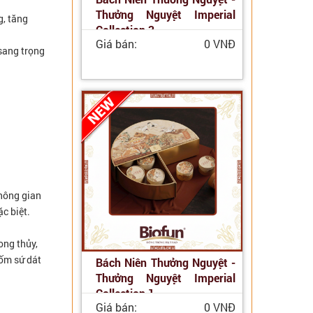
Thưởng Nguyệt Imperial
g, tăng
Collection 3
Giá bán:
0 VNĐ
 sang trọng
không gian
c biệt.
ong thủy,
gốm sứ dát
Bách Niên Thưởng Nguyệt -
Thưởng Nguyệt Imperial
Collection 1
Giá bán:
0 VNĐ