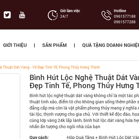
Giờ làm việc
Hotline
24/7
‭0961577188
0961577288
GIỚI THIỆU
SẢN PHẨM
QUÀ TẶNG DOANH NGHIỆ
ệ Thuật Dát Vàng - Vẻ Đẹp Tinh Tế, Phong Thủy Hưng Thịnh
Bình Hút Lộc Nghệ Thuật Dát Và
Đẹp Tinh Tế, Phong Thủy Hưng 
Bình hút lộc nghệ thuật dát vàng không chỉ là một tác 
thuật tinh xảo, điểm tô cho không gian sống thêm phần 
đẳng cấp mà còn là vật phẩm phong thủy mang ý nghĩa
tài lộc, thịnh vượng cho gia chủ. Với thiết kế độc đáo, họa 
cùng lớp vàng 24k lấp lánh, bình hút lộc dát vàng hứa hẹ
nhấn ấn tượng cho ngôi nhà của bạn
Quy cách:
Hộp Quà Tặng + Bình Hút Lộc Dát Và