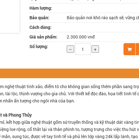
Hàm lượng:
Bảo quản:
Bảo quản nơi khô ráo sạch sẽ, vững 
Cách dùng:
Giá sản phẩm:
2.300.000 vnđ
Số lượng:
–
+
ẩm nghệ thuật tinh xảo, điểm tô cho không gian sống thêm phần sang tr
ài lộc, thịnh vượng cho gia chủ. Với thiết kế độc đáo, họa tiết tinh tế 
iểm nhấn ấn tượng cho ngôi nhà của bạn.
t và Phong Thủy
 mỉ, kết hợp giữa nghệ thuật gốm sứ truyền thống và kỹ thuật dát vàng ti
ệng loe rộng, cổ thắt lại và thân phình to, tượng trưng cho việc thu hút v
 mắn, sung túc, được vẽ tay tinh tế và phủ lên lớp vàng 24k lấp lánh, tạo