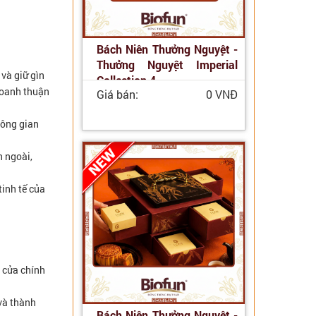
Bách Niên Thưởng Nguyệt -
Thưởng Nguyệt Imperial
 và giữ gìn
Collection 4
 doanh thuận
Giá bán:
0 VNĐ
hông gian
n ngoài,
tinh tế của
n cửa chính
và thành
Bách Niên Thưởng Nguyệt -