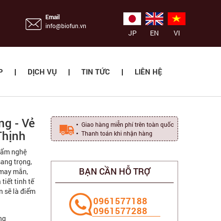
Email
info@biofun.vn
JP
EN
VI
P
DỊCH VỤ
TIN TỨC
LIÊN HỆ
ng - Vẻ
Giao hàng miễn phí trên toàn quốc
Thịnh
Thanh toán khi nhận hàng
phẩm nghệ
sang trọng,
BẠN CẦN HỖ TRỢ
 may mắn,
tiết tinh tế
n sẽ là điểm
‭0961577188
0961577288
ng