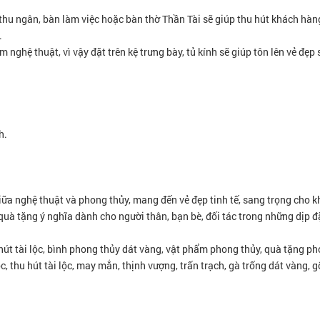
 thu ngân, bàn làm việc hoặc bàn thờ Thần Tài sẽ giúp thu hút khách hàn
.
 nghệ thuật, vì vậy đặt trên kệ trưng bày, tủ kính sẽ giúp tôn lên vẻ đẹp
h.
giữa nghệ thuật và phong thủy, mang đến vẻ đẹp tinh tế, sang trọng cho 
quà tặng ý nghĩa dành cho người thân, bạn bè, đối tác trong những dịp đặ
hút tài lộc, bình phong thủy dát vàng, vật phẩm phong thủy, quà tặng ph
lộc, thu hút tài lộc, may mắn, thịnh vượng, trấn trạch, gà trống dát vàng, 