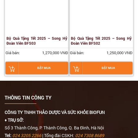
Bộ Quà Tặng Tết 2025 – Song Hỷ
Bộ Quà Tặng Tết 2025 – Song Hỷ
Đoàn Viên BFS03
Đoàn Viên BFS02
Giá bán:
1,270,000 VNĐ
Giá bán:
1,250,000 VNĐ
ĐẶT MUA
ĐẶT MUA
THÔNG TIN CÔNG TY
CÔNG TY TNHH THẢO DƯỢC VÀ SỨC KHỎE BIOFUN
♦ TRỤ SỞ:
Số 3 Thành Công, P. Thành Công, Q. Ba Đình, Hà Nội
Tel:
024 3205 2266
| Tổng đài CSKH:
024 7308 8689