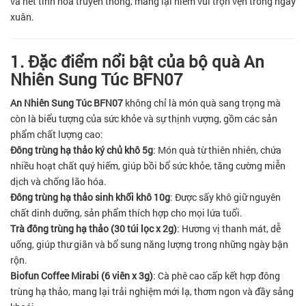
và nét tinh hoa truyền thống, mang lại niềm vui trọn vẹn trong ngày
xuân.
1. Đặc điểm nổi bật của bộ quà An
Nhiên Sung Túc BFN07
An Nhiên Sung Túc BFN07
không chỉ là món quà sang trọng mà
còn là biểu tượng của sức khỏe và sự thịnh vượng, gồm các sản
phẩm chất lượng cao:
Đông trùng hạ thảo ký chủ khô 5g
: Món quà từ thiên nhiên, chứa
nhiều hoạt chất quý hiếm, giúp bồi bổ sức khỏe, tăng cường miễn
dịch và chống lão hóa.
Đông trùng hạ thảo sinh khối khô 10g
: Được sấy khô giữ nguyên
chất dinh dưỡng, sản phẩm thích hợp cho mọi lứa tuổi.
Trà đông trùng hạ thảo (30 túi lọc x 2g)
: Hương vị thanh mát, dễ
uống, giúp thư giãn và bổ sung năng lượng trong những ngày bận
rộn.
Biofun Coffee Mirabi (6 viên x 3g)
: Cà phê cao cấp kết hợp đông
trùng hạ thảo, mang lại trải nghiệm mới lạ, thơm ngon và đầy sảng