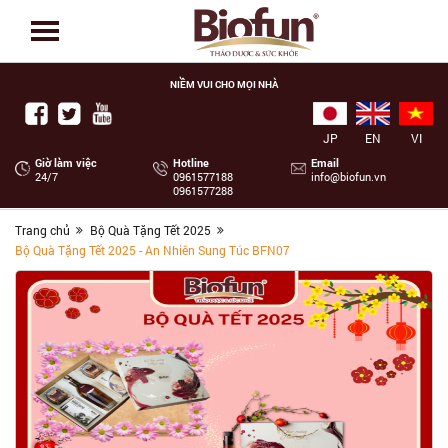
NIỀM VUI CHO MỌI NHÀ
JP
EN
VI
Giờ làm việc
Hotline
Email
24/7
‭0961577188
info@biofun.vn
0961577288
Trang chủ
Bộ Quà Tặng Tết 2025
Bộ Quà Tặng Tết 2025 - An Nhiên Sung Túc BFN07