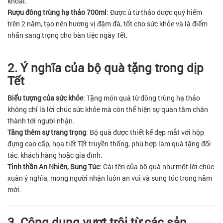
khoái.
Rượu đông trùng hạ thảo 700ml
: Được ủ từ thảo dược quý hiếm
trên 2 năm, tạo nên hương vị đậm đà, tốt cho sức khỏe và là điểm
nhấn sang trọng cho bàn tiệc ngày Tết.
2. Ý nghĩa của bộ quà tặng trong dịp
Tết
Biểu tượng của sức khỏe
: Tặng món quà từ đông trùng hạ thảo
không chỉ là lời chúc sức khỏe mà còn thể hiện sự quan tâm chân
thành tới người nhận.
Tăng thêm sự trang trọng
: Bộ quà được thiết kế đẹp mắt với hộp
đựng cao cấp, họa tiết Tết truyền thống, phù hợp làm quà tặng đối
tác, khách hàng hoặc gia đình.
Tinh thần An Nhiên, Sung Túc
: Cái tên của bộ quà như một lời chúc
xuân ý nghĩa, mong người nhận luôn an vui và sung túc trong năm
mới.
3. Công dụng vượt trội từ các sản