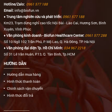
Hotline/Zalo:
0961 577 188
Email:
info@biofun.vn
♦ Trung tâm nghiên cứu và phát triển:
0961 577 188
Km23, Trạm dừng nghỉ cao tốc Nội Bài - Lào Cai, Hương Sơn, Bình
Xuyên, Vĩnh Phúc
♦ Văn phòng kinh doanh - Biofun Healthcare Center:
0961 577 288
Số 10 Ngõ 102 Trần Phú, P. Mộ Lao, Q. Hà Đông, TP. Hà Nội
♦ Văn phòng đại diện Tp. Hồ Chí Minh:
034 967 2218
Số 31 Lê Văn Huân, P.13, Q. Tân Bình, Tp.HCM
HƯỚNG DẪN
Hướng dẫn mua hàng
Hình thức thanh toán
Chính sách vận chuyển
Hình thức đổi trả