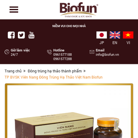
NIỀM VUI CHO MỌI NHÀ
JP
EN
VI
Giờ làm việc
Hotline
Email
24/7
‭0961577188
info@biofun.vn
0961577288
Trang chủ
Đông trùng hạ thảo thành phẩm
TP BVSK Viên Nang Đông Trùng Hạ Thảo Việt Nam Biofun