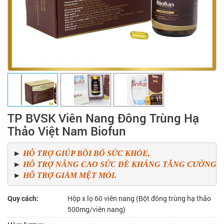
TP BVSK Viên Nang Đông Trùng Hạ
Thảo Việt Nam Biofun
► 
HỖ TRỢ GIÚP BỒI BỔ SỨC KHỎE, 
► 
► 
HỖ TRỢ GIẢM MỆT MỎI.
Quy cách:
Hộp x lọ 60 viên nang (Bột đông trùng hạ thảo
500mg/viên nang)