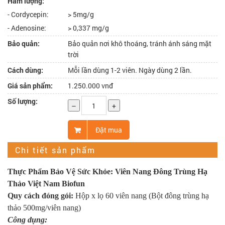
Hàm lượng:
- Cordycepin:
> 5mg/g
- Adenosine:
> 0,337 mg/g
Bảo quản:
Bảo quản nơi khô thoáng, tránh ánh sáng mặt
trời
Cách dùng:
Mỗi lần dùng 1-2 viên. Ngày dùng 2 lần.
Giá sản phẩm:
1.250.000 vnđ
Số lượng:
–
+
Đặt mua
Chi tiết sản phẩm
Thực Phẩm Bảo Vệ Sức Khỏe: Viên Nang Đông Trùng Hạ
Thảo Việt Nam Biofun
Quy cách đóng gói:
Hộp x lọ 60 viên nang (Bột đông trùng hạ
thảo 500mg/viên nang)
Công dụng: