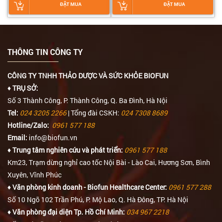
ĐẶT MUA
ĐẶT MUA
THÔNG TIN CÔNG TY
CÔNG TY TNHH THẢO DƯỢC VÀ SỨC KHỎE BIOFUN
♦ TRỤ SỞ:
Số 3 Thành Công, P. Thành Công, Q. Ba Đình, Hà Nội
Tel:
024 3205 2266
| Tổng đài CSKH:
024 7308 8689
Hotline/Zalo:
0961 577 188
Email:
info@biofun.vn
♦ Trung tâm nghiên cứu và phát triển:
0961 577 188
Km23, Trạm dừng nghỉ cao tốc Nội Bài - Lào Cai, Hương Sơn, Bình
Xuyên, Vĩnh Phúc
♦ Văn phòng kinh doanh - Biofun Healthcare Center:
0961 577 288
Số 10 Ngõ 102 Trần Phú, P. Mộ Lao, Q. Hà Đông, TP. Hà Nội
♦ Văn phòng đại diện Tp. Hồ Chí Minh:
034 967 2218