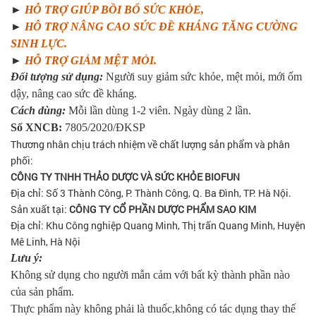
►
HỖ TRỢ GIÚP BỒI BỔ SỨC KHỎE,
►
HỖ TRỢ NÂNG CAO SỨC ĐỀ KHÁNG TĂNG CƯỜNG
SINH LỰC.
►
HỖ TRỢ GIẢM MỆT MỎI.
Đối tượng sử dụng:
Người suy giảm sức khỏe, mệt mỏi, mới ốm
dậy, nâng cao sức đề kháng.
Cách dùng:
Mỗi lần dùng 1-2 viên. Ngày dùng 2 lần.
Số XNCB:
7805/2020/ĐKSP
Thương nhân chịu trách nhiệm về chất lượng sản phẩm và phân
phối:
CÔNG TY TNHH THẢO DƯỢC VÀ SỨC KHỎE BIOFUN
Địa chỉ: Số 3 Thành Công, P. Thành Công, Q. Ba Đình, TP. Hà Nội.
Sản xuất tại:
CÔNG TY CỔ PHẦN DƯỢC PHẨM SAO KIM
Địa chỉ: Khu Công nghiệp Quang Minh, Thị trấn Quang Minh, Huyện
Mê Linh, Hà Nội
Lưu ý:
Không sử dụng cho người mẫn cảm với bất kỳ thành phần nào
của sản phẩm.
Thực phẩm này không phải là thuốc,không có tác dụng thay thế