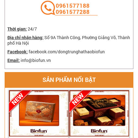
‭0961577188
0961577288
Thời gian:
24/7
Địa chỉ nhận hàng:
Số 9A Thành Công, Phường Giảng Võ, Thành
phố Hà Nội
Facebook:
facebook.com/dongtrunghathaobiofun
Email:
info@biofun.vn
SẢN PHẨM NỔI BẬT