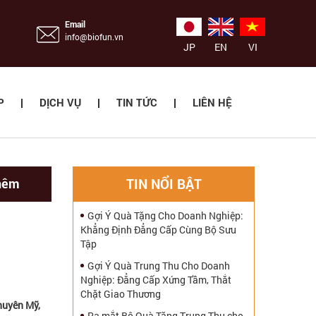
Email
info@biofun.vn
JP
EN
VI
P
DỊCH VỤ
TIN TỨC
LIÊN HỆ
hêm
TIN NỔI BẬT
Gợi Ý Quà Tặng Cho Doanh Nghiệp:
Khẳng Định Đẳng Cấp Cùng Bộ Sưu
Tập
Gợi Ý Quà Trung Thu Cho Doanh
Nghiệp: Đẳng Cấp Xứng Tầm, Thắt
Chặt Giao Thương
huyên Mỹ,
Ra mắt Bộ Quà Tặng Trung Thu cho