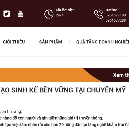
Giờ làm việc
Hotline
24/7
‭0961577188
0961577288
GIỚI THIỆU
SẢN PHẨM
QUÀ TẶNG DOANH NGHIỆ
Xem t
TẠO SINH KẾ BỀN VỮNG TẠI CHUYÊN MỸ
uôn tin rằng:
c nâng đỡ con người và gìn giữ những giá trị truyền thống.
nh tạo việc làm nhàn rỗi cho hơn 20 nông dân tại làng nghề khảm trai C