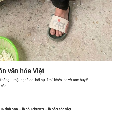
ồn văn hóa Việt
 thống
– một nghề đòi hỏi sự tỉ mỉ, khéo léo và tâm huyết.
 còn:
 là
tinh hoa – là câu chuyện – là bản sắc Việt
.