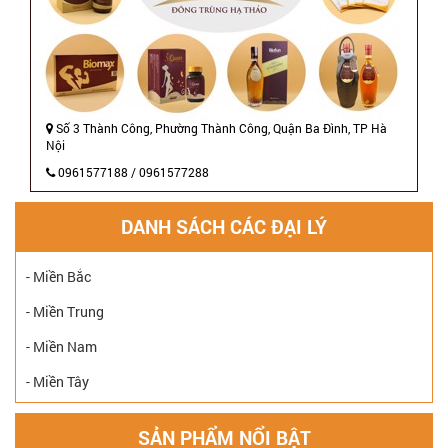
Số 3 Thành Công, Phường Thành Công, Quận Ba Đình, TP Hà
Nội
0961577188 / 0961577288
DANH SÁCH CÁC ĐẠI LÝ
- Miền Bắc
- Miền Trung
- Miền Nam
- Miền Tây
SẢN PHẨM NỔI BẬT