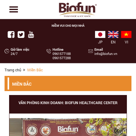
NIỀM VUI CHO MỌI NHÀ
JP
EN
VI
Giờ làm việc
Hotline
Email
24/7
‭0961577188
info@biofun.vn
0961577288
Trang chủ
Miền Bắc
MIỀN BẮC
VĂN PHÒNG KINH DOANH: BIOFUN HEALTHCARE CENTER