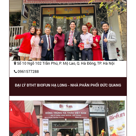
Số 10 Ngõ 102 Trần Phú, P. Mộ Lao, Q. Hà Đông, TP. Hà Nội
0961577288
ĐẠI LÝ ĐTHT BIOFUN HẠ LONG - NHÀ PHÂN PHỐI ĐỨC QUANG