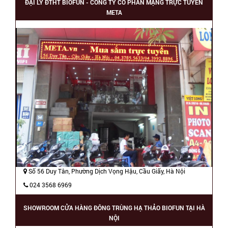
ĐẠI LÝ ĐTHT BIOFUN - CÔNG TY CỔ PHẨN MẠNG TRỰC TUYẾN
META
Số 56 Duy Tân, Phường Dịch Vọng Hậu, Cầu Giấy, Hà Nội
024 3568 6969
SHOWROOM CỬA HÀNG ĐÔNG TRÙNG HẠ THẢO BIOFUN TẠI HÀ
NỘI