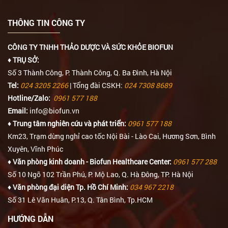
THÔNG TIN CÔNG TY
CÔNG TY TNHH THẢO DƯỢC VÀ SỨC KHỎE BIOFUN
♦ TRỤ SỞ:
Số 3 Thành Công, P. Thành Công, Q. Ba Đình, Hà Nội
Tel:
024 3205 2266
| Tổng đài CSKH:
024 7308 8689
Hotline/Zalo:
0961 577 188
Email:
info@biofun.vn
♦ Trung tâm nghiên cứu và phát triển:
0961 577 188
Km23, Trạm dừng nghỉ cao tốc Nội Bài - Lào Cai, Hương Sơn, Bình
Xuyên, Vĩnh Phúc
♦ Văn phòng kinh doanh - Biofun Healthcare Center:
0961 577 288
Số 10 Ngõ 102 Trần Phú, P. Mộ Lao, Q. Hà Đông, TP. Hà Nội
♦ Văn phòng đại diện Tp. Hồ Chí Minh:
034 967 2218
Số 31 Lê Văn Huân, P.13, Q. Tân Bình, Tp.HCM
HƯỚNG DẪN