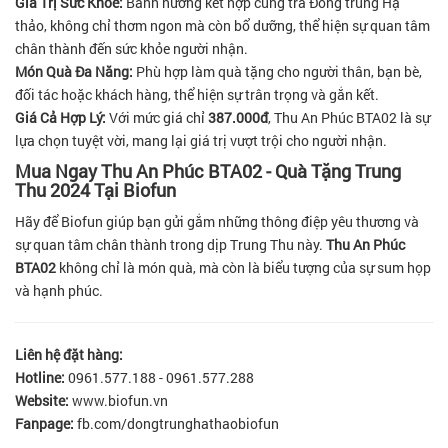
Giá Trị Sức Khỏe:
Bánh nướng kết hợp cùng trà Đông trùng Hạ
thảo, không chỉ thơm ngon mà còn bổ dưỡng, thể hiện sự quan tâm
chân thành đến sức khỏe người nhận.
Món Quà Đa Năng:
Phù hợp làm quà tặng cho người thân, bạn bè,
đối tác hoặc khách hàng, thể hiện sự trân trọng và gắn kết.
Giá Cả Hợp Lý:
Với mức giá chỉ
387.000đ
, Thu An Phúc BTA02 là sự
lựa chọn tuyệt vời, mang lại giá trị vượt trội cho người nhận.
Mua Ngay Thu An Phúc BTA02 - Quà Tặng Trung
Thu 2024 Tại Biofun
Hãy để Biofun giúp bạn gửi gắm những thông điệp yêu thương và
sự quan tâm chân thành trong dịp Trung Thu này.
Thu An Phúc
BTA02
không chỉ là món quà, mà còn là biểu tượng của sự sum họp
và hạnh phúc.
Liên hệ đặt hàng:
Hotline:
0961.577.188 - 0961.577.288
Website:
www.biofun.vn
Fanpage:
fb.com/dongtrunghathaobiofun