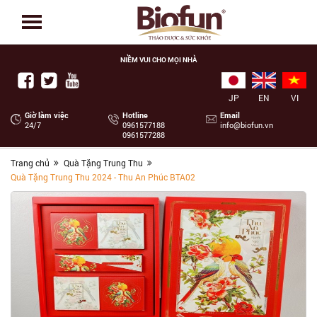
NIỀM VUI CHO MỌI NHÀ
JP
EN
VI
Giờ làm việc
Hotline
Email
24/7
‭0961577188
info@biofun.vn
0961577288
Trang chủ
Quà Tặng Trung Thu
Quà Tặng Trung Thu 2024 - Thu An Phúc BTA02