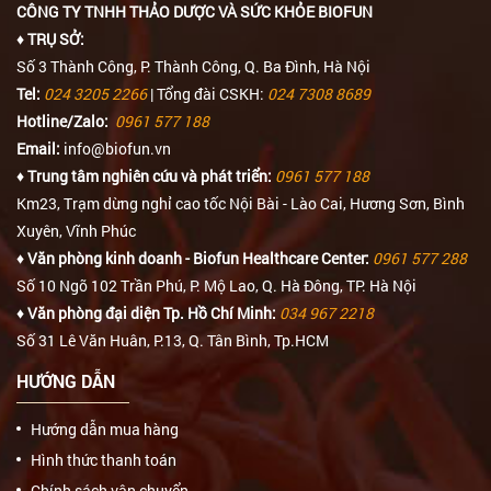
CÔNG TY TNHH THẢO DƯỢC VÀ SỨC KHỎE BIOFUN
♦ TRỤ SỞ:
Số 3 Thành Công, P. Thành Công, Q. Ba Đình, Hà Nội
Tel:
024 3205 2266
| Tổng đài CSKH:
024 7308 8689
Hotline/Zalo:
0961 577 188
Email:
info@biofun.vn
♦ Trung tâm nghiên cứu và phát triển:
0961 577 188
Km23, Trạm dừng nghỉ cao tốc Nội Bài - Lào Cai, Hương Sơn, Bình
Xuyên, Vĩnh Phúc
♦ Văn phòng kinh doanh - Biofun Healthcare Center:
0961 577 288
Số 10 Ngõ 102 Trần Phú, P. Mộ Lao, Q. Hà Đông, TP. Hà Nội
♦ Văn phòng đại diện Tp. Hồ Chí Minh:
034 967 2218
Số 31 Lê Văn Huân, P.13, Q. Tân Bình, Tp.HCM
HƯỚNG DẪN
Hướng dẫn mua hàng
Hình thức thanh toán
Chính sách vận chuyển