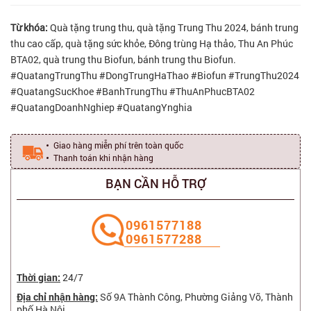
Từ khóa:
Quà tặng trung thu, quà tặng Trung Thu 2024, bánh trung
thu cao cấp, quà tặng sức khỏe, Đông trùng Hạ thảo, Thu An Phúc
BTA02, quà trung thu Biofun, bánh trung thu Biofun.
#QuatangTrungThu #DongTrungHaThao #Biofun #TrungThu2024
#QuatangSucKhoe #BanhTrungThu #ThuAnPhucBTA02
#QuatangDoanhNghiep #QuatangYnghia
Giao hàng miễn phí trên toàn quốc
Thanh toán khi nhận hàng
BẠN CẦN HỖ TRỢ
‭0961577188
0961577288
Thời gian:
24/7
Địa chỉ nhận hàng:
Số 9A Thành Công, Phường Giảng Võ, Thành
phố Hà Nội