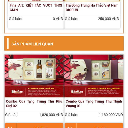
Fine Art: KIỆT TÁC VƯỢT THỜI
Trà Đông Trùng Hạ Thảo Việt Nam
GIAN
BIOFUN
Giá bán:
0 VNĐ
Giá bán:
250,000 VNĐ
SẢN PHẨM LIÊN QUAN
Combo Quà Tặng Trung Thu Phú
Combo Quà Tặng Trung Thu Thịnh
Quý 02
Vượng 01
Giá bán:
1,820,000 VNĐ
Giá bán:
1,180,000 VNĐ