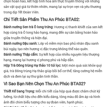
chọn hoàn hảo, kết hợp tinh hoa ẩm thực truyền thống với những
sản vật quý giá từ thiên nhiên, mang lại sự trọn vẹn và yêu thương
trong dịp Tết Đoàn Viên.
Chi Tiết Sản Phẩm Thu An Phúc BTA02:
Bánh nướng Sen trà Ô long trứng:
Hương vị thanh khiết của sen kết
hợp cùng trà Ô long hảo hạng, mang đến sự cân bằng hoàn hảo
giữa truyền thống và hiện đại.
Bánh nướng Đậu xanh:
Lớp vỏ mềm mịn bao phủ nhân đậu xanh
bùi ngậy, tạo nên hương vị đặc trưng không thể nào quên.
Bánh nướng Thập cẩm:
Sự kết hợp của nhiều nguyên liệu thượng
hạng, mang lại hương vị phong phú và hấp dẫn.
Hộp Trà Đông trùng Hạ thảo 10 túi lọc:
Một món quà sức khỏe quý
giá, trà Đông trùng Hạ thảo giúp bồi bổ cơ thể, tăng cường hệ miễn
dịch và đem lại sự thư giãn tinh thần.
Vì Sao Bạn Nên Chọn Thu An Phúc BTA02?
Thiết Kế Sang Trọng:
Mỗi chi tiết của hộp quà được chăm chút kỹ
lưỡng, từ chất liệu cho đến kiểu dáng, tông màu đỏ ấm áp và hình
ảnh đôi chim biểu tượng cho sự đoàn viên, hạnh phúc.