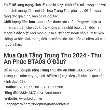
Thiết kế sang trọng, tinh tế
: Bao bì được thiết kế tỉ mỉ, trang nhã với
hình ảnh mang đậm nét văn hóa Trung Thu, phù hợp để làm quà
tặng cho gia đình, bạn bè và đối tác.
Chất lượng đảm bảo
: Sản phẩm được sản xuất từ nguyên liệu tự
nhiên, an toàn cho sức khỏe, không chứa chất bảo quản độc hại.
Ý nghĩa đặc biệt
: Mỗi món quà là sự kết hợp hoàn hảo giữa truyền
thống và hiện đại, mang đến sự chăm sóc sức khỏe và niềm vui cho
người nhận.
Mua Quà Tặng Trung Thu 2024 - Thu
An Phúc BTA03 Ở Đâu?
Để sở hữu
Bộ Quà Tặng Trung Thu Thu An Phúc BTA03
cho mùa
Trung Thu năm nay, bạn có thể liên hệ trực tiếp với Biofun qua các
kênh dưới đây:
Hotline:
0961.577.188 - 0961.577.288
Tổng đài CSKH 24/7:
024.7308.8689
Website:
www.biofun.vn
Fanpage:
fb.com/dongtrunghathaobiofun