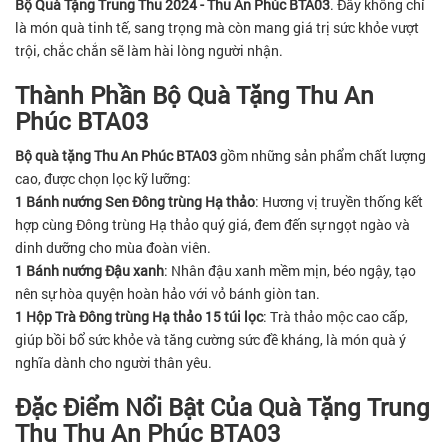
Bộ Quà Tặng Trung Thu 2024 - Thu An Phúc BTA03
. Đây không chỉ
là món quà tinh tế, sang trọng mà còn mang giá trị sức khỏe vượt
trội, chắc chắn sẽ làm hài lòng người nhận.
Thành Phần Bộ Quà Tặng Thu An
Phúc BTA03
Bộ quà tặng Thu An Phúc BTA03
gồm những sản phẩm chất lượng
cao, được chọn lọc kỹ lưỡng:
1 Bánh nướng Sen Đông trùng Hạ thảo
: Hương vị truyền thống kết
hợp cùng Đông trùng Hạ thảo quý giá, đem đến sự ngọt ngào và
dinh dưỡng cho mùa đoàn viên.
1 Bánh nướng Đậu xanh
: Nhân đậu xanh mềm mịn, béo ngậy, tạo
nên sự hòa quyện hoàn hảo với vỏ bánh giòn tan.
1 Hộp Trà Đông trùng Hạ thảo 15 túi lọc
: Trà thảo mộc cao cấp,
giúp bồi bổ sức khỏe và tăng cường sức đề kháng, là món quà ý
nghĩa dành cho người thân yêu.
Đặc Điểm Nổi Bật Của Quà Tặng Trung
Thu Thu An Phúc BTA03