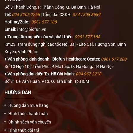
Số 3 Thành Công, P. Thành Công, Q. Ba Đình, Hà Nội
Tel:
024 3205 2266
| Tổng đài CSKH:
024 7308 8689
Hotline/Zalo:
0961 577 188
Email:
info@biofun.vn
♦ Trung tâm nghiên cứu và phát triển:
0961 577 188
Km23, Trạm dừng nghỉ cao tốc Nội Bài - Lào Cai, Hương Sơn, Bình
Xuyên, Vĩnh Phúc
♦ Văn phòng kinh doanh - Biofun Healthcare Center:
0961 577 288
Số 10 Ngõ 102 Trần Phú, P. Mộ Lao, Q. Hà Đông, TP. Hà Nội
♦ Văn phòng đại diện Tp. Hồ Chí Minh:
034 967 2218
Số 31 Lê Văn Huân, P.13, Q. Tân Bình, Tp.HCM
HƯỚNG DẪN
Hướng dẫn mua hàng
Hình thức thanh toán
Chính sách vận chuyển
Hình thức đổi trả