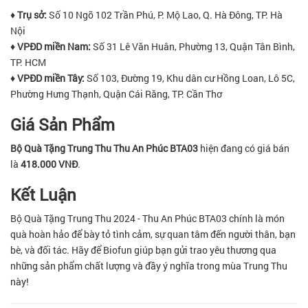
♦ Trụ sở:
Số 10 Ngõ 102 Trần Phú, P. Mộ Lao, Q. Hà Đông, TP. Hà
Nội
♦
VPĐD miền Nam:
Số 31 Lê Văn Huân, Phường 13, Quận Tân Bình,
TP. HCM
♦
VPĐD miền Tây:
Số 103, Đường 19, Khu dân cư Hồng Loan, Lô 5C,
Phường Hưng Thạnh, Quận Cái Răng, TP. Cần Thơ
Giá Sản Phẩm
Bộ Quà Tặng Trung Thu Thu An Phúc BTA03
hiện đang có giá bán
là
418.000 VNĐ
.
Kết Luận
Bộ Quà Tặng Trung Thu 2024 - Thu An Phúc BTA03 chính là món
quà hoàn hảo để bày tỏ tình cảm, sự quan tâm đến người thân, bạn
bè, và đối tác. Hãy để Biofun giúp bạn gửi trao yêu thương qua
những sản phẩm chất lượng và đầy ý nghĩa trong mùa Trung Thu
này!