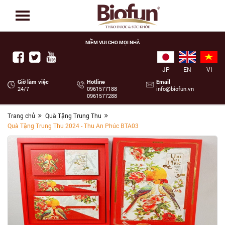
NIỀM VUI CHO MỌI NHÀ
JP
EN
VI
Giờ làm việc
Hotline
Email
24/7
‭0961577188
info@biofun.vn
0961577288
Trang chủ
Quà Tặng Trung Thu
Quà Tặng Trung Thu 2024 - Thu An Phúc BTA03