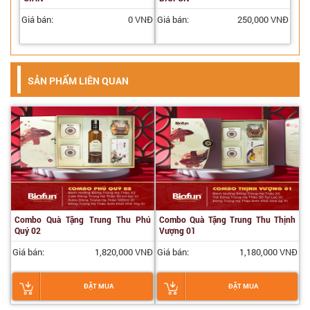
Giá bán:
0 VNĐ
Giá bán:
250,000 VNĐ
SẢN PHẨM LIÊN QUAN
Combo Quà Tặng Trung Thu Phú
Combo Quà Tặng Trung Thu Thịnh
Quý 02
Vượng 01
Giá bán:
1,820,000 VNĐ
Giá bán:
1,180,000 VNĐ
ĐẶT MUA
ĐẶT MUA