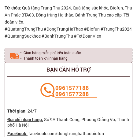
Từ khóa:
Quà tặng Trung Thu 2024, Quà tặng sức khỏe, Biofun, Thu
An Phúc BTA03, Đông trùng Hạ thảo, Bánh Trung Thu cao cấp, Tết
đoàn viên.
#QuatangTrungThu #DongTrungHaThao #Biofun #TrungThu2024
#QuatangSuckhoe #BanhTrungThu #TetDoanVien
Giao hàng miễn phí trên toàn quốc
Thanh toán khi nhận hàng
BẠN CẦN HỖ TRỢ
‭0961577188
0961577288
Thời gian:
24/7
Địa chỉ nhận hàng:
Số 9A Thành Công, Phường Giảng Võ, Thành
phố Hà Nội
Facebook:
facebook.com/dongtrunghathaobiofun