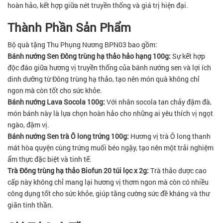
hoàn hảo, kết hợp giữa nét truyền thống và giá trị hiện đại.
Thành Phần Sản Phẩm
Bộ quà tặng Thu Phụng Nương BPN03 bao gồm:
Bánh nướng Sen Đông trùng hạ thảo hảo hạng 100g:
Sự kết hợp
độc đáo giữa hương vị truyền thống của bánh nướng sen và lợi ích
dinh dưỡng từ Đông trùng hạ thảo, tạo nên món quà không chỉ
ngon mà còn tốt cho sức khỏe.
Bánh nướng Lava Socola 100g:
Với nhân socola tan chảy đậm đà,
món bánh này là lựa chọn hoàn hảo cho những ai yêu thích vị ngọt
ngào, đậm vị.
Bánh nướng Sen trà Ô long trứng 100g:
Hương vị trà Ô long thanh
mát hòa quyện cùng trứng muối béo ngậy, tạo nên một trải nghiệm
ẩm thực đặc biệt và tinh tế.
Trà Đông trùng hạ thảo Biofun 20 túi lọc x 2g:
Trà thảo dược cao
cấp này không chỉ mang lại hương vị thơm ngon mà còn có nhiều
công dụng tốt cho sức khỏe, giúp tăng cường sức đề kháng và thư
giãn tinh thần.