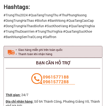
Hashtags:
#TrungThu2024 #QuaTangTrungThu #ThuPhungNuong
#DongTrungHaThao #Biofun #BanhNong #QuaTangCaoCap
#DongTrungHaThaoBiofun #SucKhoeVang #QuaTangYnghia
#TrungThuDoanVien #TrungThuYnghia #QuaTangSucKhoe
#BanhNungSenTraOLong #Saffron
Giao hàng miễn phí trên toàn quốc
Thanh toán khi nhận hàng
BẠN CẦN HỖ TRỢ
‭0961577188
0961577288
Thời gian:
24/7
Địa chỉ nhận hàng:
Số 9A Thành Công, Phường Giảng Võ, Thành
phố Hà Nội