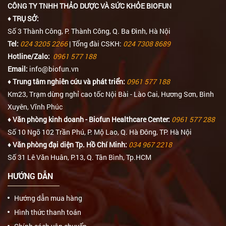
CÔNG TY TNHH THẢO DƯỢC VÀ SỨC KHỎE BIOFUN
♦ TRỤ SỞ:
Số 3 Thành Công, P. Thành Công, Q. Ba Đình, Hà Nội
Tel:
024 3205 2266
| Tổng đài CSKH:
024 7308 8689
Hotline/Zalo:
0961 577 188
Email:
info@biofun.vn
♦ Trung tâm nghiên cứu và phát triển:
0961 577 188
Km23, Trạm dừng nghỉ cao tốc Nội Bài - Lào Cai, Hương Sơn, Bình
Xuyên, Vĩnh Phúc
♦ Văn phòng kinh doanh - Biofun Healthcare Center:
0961 577 288
Số 10 Ngõ 102 Trần Phú, P. Mộ Lao, Q. Hà Đông, TP. Hà Nội
♦ Văn phòng đại diện Tp. Hồ Chí Minh:
034 967 2218
Số 31 Lê Văn Huân, P.13, Q. Tân Bình, Tp.HCM
HƯỚNG DẪN
Hướng dẫn mua hàng
Hình thức thanh toán