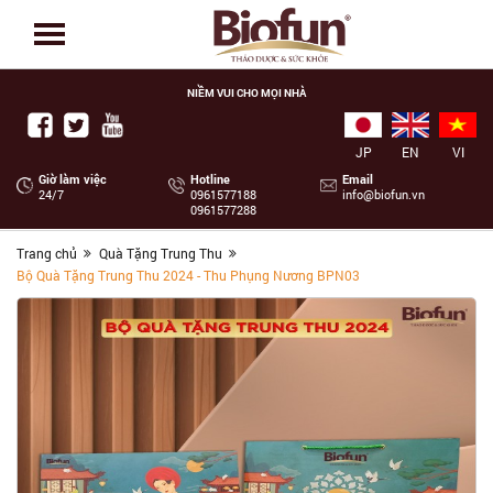
NIỀM VUI CHO MỌI NHÀ
JP
EN
VI
Giờ làm việc
Hotline
Email
24/7
‭0961577188
info@biofun.vn
0961577288
Trang chủ
Quà Tặng Trung Thu
Bộ Quà Tặng Trung Thu 2024 - Thu Phụng Nương BPN03