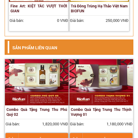
Fine Art: KIỆT TÁC VƯỢT THỜI
Trà Đông Trùng Hạ Thảo Việt Nam
GIAN
BIOFUN
Giá bán:
0 VNĐ
Giá bán:
250,000 VNĐ
SẢN PHẨM LIÊN QUAN
Combo Quà Tặng Trung Thu Phú
Combo Quà Tặng Trung Thu Thịnh
Quý 02
Vượng 01
Giá bán:
1,820,000 VNĐ
Giá bán:
1,180,000 VNĐ