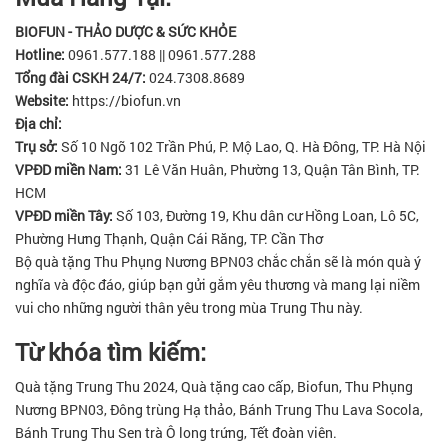
BIOFUN - THẢO DƯỢC & SỨC KHỎE
Hotline:
0961.577.188 || 0961.577.288
Tổng đài CSKH 24/7:
024.7308.8689
Website:
https://biofun.vn
Địa chỉ:
Trụ sở:
Số 10 Ngõ 102 Trần Phú, P. Mộ Lao, Q. Hà Đông, TP. Hà Nội
VPĐD miền Nam:
31 Lê Văn Huân, Phường 13, Quận Tân Bình, TP.
HCM
VPĐD miền Tây:
Số 103, Đường 19, Khu dân cư Hồng Loan, Lô 5C,
Phường Hưng Thạnh, Quận Cái Răng, TP. Cần Thơ
Bộ quà tặng Thu Phụng Nương BPN03 chắc chắn sẽ là món quà ý
nghĩa và độc đáo, giúp bạn gửi gắm yêu thương và mang lại niềm
vui cho những người thân yêu trong mùa Trung Thu này.
Từ khóa tìm kiếm:
Quà tặng Trung Thu 2024, Quà tặng cao cấp, Biofun, Thu Phụng
Nương BPN03, Đông trùng Hạ thảo, Bánh Trung Thu Lava Socola,
Bánh Trung Thu Sen trà Ô long trứng, Tết đoàn viên.