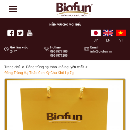
NIỀM VUI CHO MỌI NHÀ
JP
EN
VI
Giờ làm việc
Hotline
Email
24/7
‭0961577188
info@biofun.vn
0961577288
Trang chủ
Đông trùng hạ thảo khô nguyên chất
Đông Trùng Hạ Thảo Con Ký Chủ Khô Lọ 7g