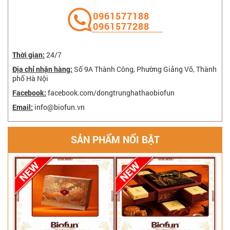
‭0961577188
0961577288
Thời gian:
24/7
Địa chỉ nhận hàng:
Số 9A Thành Công, Phường Giảng Võ, Thành
phố Hà Nội
Facebook:
facebook.com/dongtrunghathaobiofun
Email:
info@biofun.vn
SẢN PHẨM NỔI BẬT