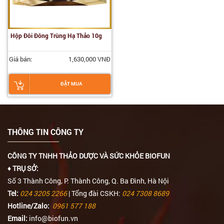
Hộp Đôi Đông Trùng Hạ Thảo 10g
Giá bán:
1,630,000 VNĐ
ĐẶT MUA
THÔNG TIN CÔNG TY
CÔNG TY TNHH THẢO DƯỢC VÀ SỨC KHỎE BIOFUN
♦ TRỤ SỞ:
Số 3 Thành Công, P. Thành Công, Q. Ba Đình, Hà Nội
Tel:
024 3205 2266
| Tổng đài CSKH:
024 7308 8689
Hotline/Zalo:
0961 577 188
Email:
info@biofun.vn