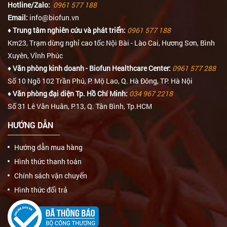
Hotline/Zalo:
0961 577 188
Email:
info@biofun.vn
♦ Trung tâm nghiên cứu và phát triển:
0961 577 188
Km23, Trạm dừng nghỉ cao tốc Nội Bài - Lào Cai, Hương Sơn, Bình
Xuyên, Vĩnh Phúc
♦ Văn phòng kinh doanh - Biofun Healthcare Center:
0961 577 288
Số 10 Ngõ 102 Trần Phú, P. Mộ Lao, Q. Hà Đông, TP. Hà Nội
♦ Văn phòng đại diện Tp. Hồ Chí Minh:
034 967 2218
Số 31 Lê Văn Huân, P.13, Q. Tân Bình, Tp.HCM
HƯỚNG DẪN
Hướng dẫn mua hàng
Hình thức thanh toán
Chính sách vận chuyển
Hình thức đổi trả