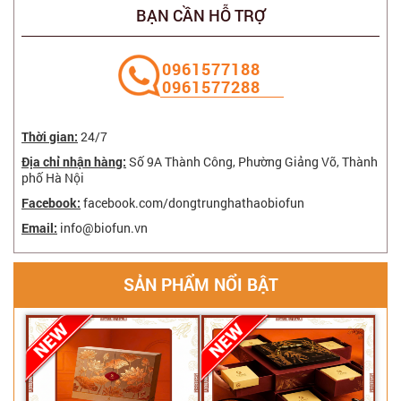
BẠN CẦN HỖ TRỢ
‭0961577188
0961577288
Thời gian:
24/7
Địa chỉ nhận hàng:
Số 9A Thành Công, Phường Giảng Võ, Thành
phố Hà Nội
Facebook:
facebook.com/dongtrunghathaobiofun
Email:
info@biofun.vn
SẢN PHẨM NỔI BẬT