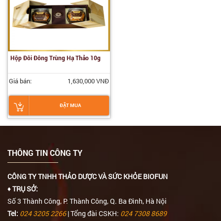
Hộp Đôi Đông Trùng Hạ Thảo 10g
Giá bán:
1,630,000 VNĐ
ĐẶT MUA
THÔNG TIN CÔNG TY
CÔNG TY TNHH THẢO DƯỢC VÀ SỨC KHỎE BIOFUN
♦ TRỤ SỞ:
Số 3 Thành Công, P. Thành Công, Q. Ba Đình, Hà Nội
Tel:
024 3205 2266
| Tổng đài CSKH:
024 7308 8689