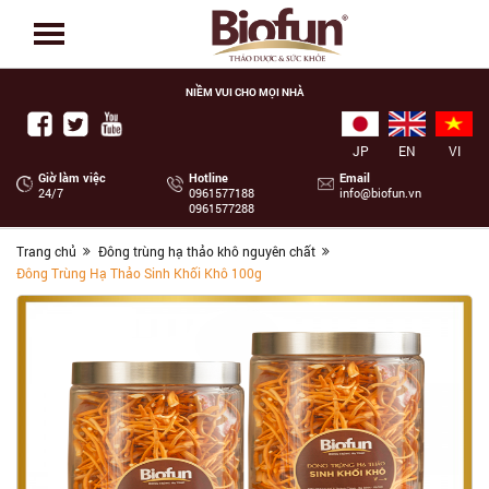
NIỀM VUI CHO MỌI NHÀ
JP
EN
VI
Giờ làm việc
Hotline
Email
24/7
‭0961577188
info@biofun.vn
0961577288
Trang chủ
Đông trùng hạ thảo khô nguyên chất
Đông Trùng Hạ Thảo Sinh Khối Khô 100g