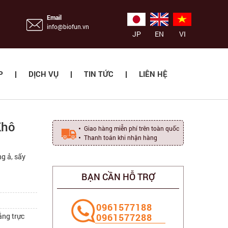
Email
info@biofun.vn
JP
EN
VI
P
DỊCH VỤ
TIN TỨC
LIÊN HỆ
Khô
Giao hàng miễn phí trên toàn quốc
Thanh toán khi nhận hàng
g ả, sấy
BẠN CẦN HỖ TRỢ
‭0961577188
ắng trực
0961577288