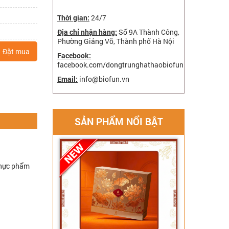
Thời gian:
24/7
Địa chỉ nhận hàng:
Số 9A Thành Công,
Phường Giảng Võ, Thành phố Hà Nội
Đặt mua
Facebook:
facebook.com/dongtrunghathaobiofun
Email:
info@biofun.vn
SẢN PHẨM NỔI BẬT
 thực phẩm