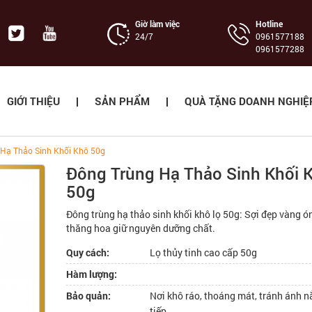
Giờ làm việc
Hotline
24/7
‭0961577188
0961577288
GIỚI THIỆU
SẢN PHẨM
QUÀ TẶNG DOANH NGHIỆ
Hạ Thảo Sinh Khối Khô 50g
Đông Trùng Hạ Thảo Sinh Khối 
50g
Đông trùng hạ thảo sinh khối khô lọ 50g: Sợi đẹp vàng ón
thăng hoa giữ nguyên dưỡng chất.
Quy cách:
Lọ thủy tinh cao cấp 50g
Hàm lượng:
Bảo quản:
Nơi khô ráo, thoáng mát, tránh ánh n
tiếp