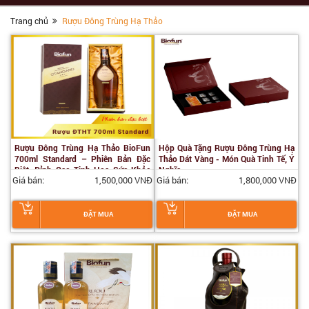
Trang chủ
Rượu Đông Trùng Hạ Thảo
Rượu Đông Trùng Hạ Thảo BioFun
Hộp Quà Tặng Rượu Đông Trùng Hạ
700ml Standard – Phiên Bản Đặc
Thảo Dát Vàng - Món Quà Tinh Tế, Ý
Biệt, Đỉnh Cao Tinh Hoa Sức Khỏe
Nghĩa
Giá bán:
1,500,000 VNĐ
Giá bán:
1,800,000 VNĐ
và Thưởng Thức
ĐẶT MUA
ĐẶT MUA