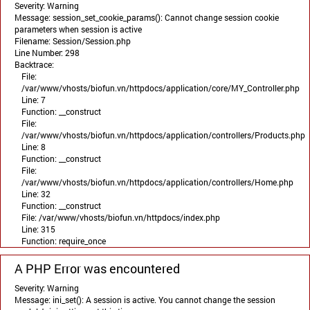
Severity: Warning
Message: session_set_cookie_params(): Cannot change session cookie
parameters when session is active
Filename: Session/Session.php
Line Number: 298
Backtrace:
File:
/var/www/vhosts/biofun.vn/httpdocs/application/core/MY_Controller.php
Line: 7
Function: __construct
File:
/var/www/vhosts/biofun.vn/httpdocs/application/controllers/Products.php
Line: 8
Function: __construct
File:
/var/www/vhosts/biofun.vn/httpdocs/application/controllers/Home.php
Line: 32
Function: __construct
File: /var/www/vhosts/biofun.vn/httpdocs/index.php
Line: 315
Function: require_once
A PHP Error was encountered
Severity: Warning
Message: ini_set(): A session is active. You cannot change the session