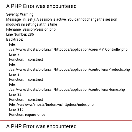
A PHP Error was encountered
Severity: Warning
Message: ini_set(): A session is active. You cannot change the session
module's ini settings at this time
Filename: Session/Session.php
Line Number: 286
Backtrace:
File:
/var/www/vhosts/biofun.vn/httpdocs/application/core/MY_Controller.php
Line: 7
Function: __construct
File:
/var/www/vhosts/biofun.vn/httpdocs/application/controllers/Products.php
Line: 8
Function: __construct
File:
/var/www/vhosts/biofun.vn/httpdocs/application/controllers/Home.php
Line: 32
Function: __construct
File: /var/www/vhosts/biofun.vn/httpdocs/index.php
Line: 315
Function: require_once
A PHP Error was encountered