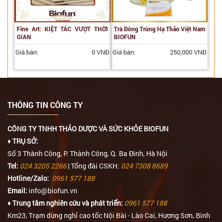
Fine Art: KIỆT TÁC VƯỢT THỜI
Trà Đông Trùng Hạ Thảo Việt Nam
GIAN
BIOFUN
Giá bán:
0 VNĐ
Giá bán:
250,000 VNĐ
THÔNG TIN CÔNG TY
CÔNG TY TNHH THẢO DƯỢC VÀ SỨC KHỎE BIOFUN
♦ TRỤ SỞ:
Số 3 Thành Công, P. Thành Công, Q. Ba Đình, Hà Nội
Tel:
024 3205 2266
| Tổng đài CSKH:
024 7308 8689
Hotline/Zalo:
0961 577 188
Email:
info@biofun.vn
♦ Trung tâm nghiên cứu và phát triển:
0961 577 188
Km23, Trạm dừng nghỉ cao tốc Nội Bài - Lào Cai, Hương Sơn, Bình