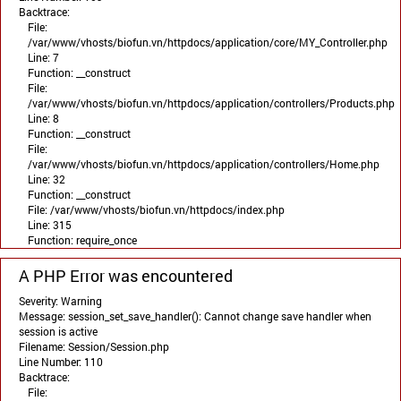
Backtrace:
File:
/var/www/vhosts/biofun.vn/httpdocs/application/core/MY_Controller.php
Line: 7
Function: __construct
File:
/var/www/vhosts/biofun.vn/httpdocs/application/controllers/Products.php
Line: 8
Function: __construct
File:
/var/www/vhosts/biofun.vn/httpdocs/application/controllers/Home.php
Line: 32
Function: __construct
File: /var/www/vhosts/biofun.vn/httpdocs/index.php
Line: 315
Function: require_once
A PHP Error was encountered
Severity: Warning
Message: session_set_save_handler(): Cannot change save handler when
session is active
Filename: Session/Session.php
Line Number: 110
Backtrace:
File: