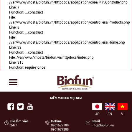
/var/www/vhosts/biofun.vn/httpdocs/application/core/MY_Controller.php
Line: 7
Function: __construct
File:
/var/www/vhosts/biofun.vn/httpdocs/application/controllers/Products.php
Line: 8
Function: __construct
File:
/var/www/vhosts/biofun.vn/httpdocs/application/controllers/Home.php
Line: 32
Function: __construct
File: /var/www/vhosts/biofun.vn/httpdocs/index.php
Line: 315
Function: require_once
NIỀM VUI CHO MỌI NHÀ
JP
EN
VI
Giờ làm việc
Hotline
Email
24/7
‭0961577188
info@biofun.vn
0961577288