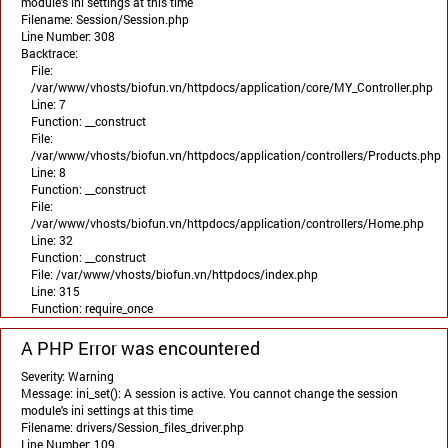
module's ini settings at this time
Filename: Session/Session.php
Line Number: 308
Backtrace:
File:
/var/www/vhosts/biofun.vn/httpdocs/application/core/MY_Controller.php
Line: 7
Function: __construct
File:
/var/www/vhosts/biofun.vn/httpdocs/application/controllers/Products.php
Line: 8
Function: __construct
File:
/var/www/vhosts/biofun.vn/httpdocs/application/controllers/Home.php
Line: 32
Function: __construct
File: /var/www/vhosts/biofun.vn/httpdocs/index.php
Line: 315
Function: require_once
A PHP Error was encountered
Severity: Warning
Message: ini_set(): A session is active. You cannot change the session
module's ini settings at this time
Filename: drivers/Session_files_driver.php
Line Number: 109