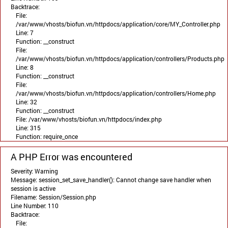
Backtrace:
File:
/var/www/vhosts/biofun.vn/httpdocs/application/core/MY_Controller.php
Line: 7
Function: __construct
File:
/var/www/vhosts/biofun.vn/httpdocs/application/controllers/Products.php
Line: 8
Function: __construct
File:
/var/www/vhosts/biofun.vn/httpdocs/application/controllers/Home.php
Line: 32
Function: __construct
File: /var/www/vhosts/biofun.vn/httpdocs/index.php
Line: 315
Function: require_once
A PHP Error was encountered
Severity: Warning
Message: session_set_save_handler(): Cannot change save handler when
session is active
Filename: Session/Session.php
Line Number: 110
Backtrace:
File: