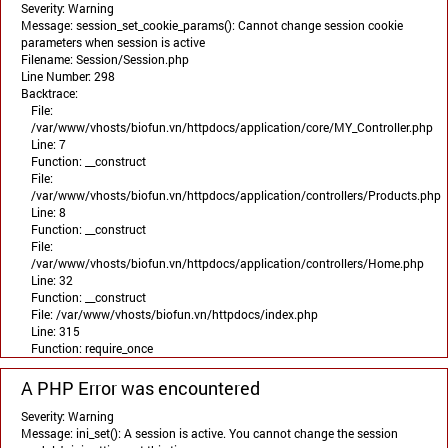
Severity: Warning
Message: session_set_cookie_params(): Cannot change session cookie
parameters when session is active
Filename: Session/Session.php
Line Number: 298
Backtrace:
File:
/var/www/vhosts/biofun.vn/httpdocs/application/core/MY_Controller.php
Line: 7
Function: __construct
File:
/var/www/vhosts/biofun.vn/httpdocs/application/controllers/Products.php
Line: 8
Function: __construct
File:
/var/www/vhosts/biofun.vn/httpdocs/application/controllers/Home.php
Line: 32
Function: __construct
File: /var/www/vhosts/biofun.vn/httpdocs/index.php
Line: 315
Function: require_once
A PHP Error was encountered
Severity: Warning
Message: ini_set(): A session is active. You cannot change the session