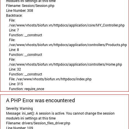
module's ini settings at this time
Filename: Session/Session.php
Line Number: 308
Backtrace:
File:
/var/www/vhosts/biofun.vn/httpdocs/application/core/MY_Controller.php
Line: 7
Function: __construct
File:
/var/www/vhosts/biofun.vn/httpdocs/application/controllers/Products.php
Line: 8
Function: __construct
File:
/var/www/vhosts/biofun.vn/httpdocs/application/controllers/Home.php
Line: 32
Function: __construct
File: /var/www/vhosts/biofun.vn/httpdocs/index.php
Line: 315
Function: require_once
A PHP Error was encountered
Severity: Warning
Message: ini_set(): A session is active. You cannot change the session
module's ini settings at this time
Filename: drivers/Session_files_driver.php
Line Number: 109