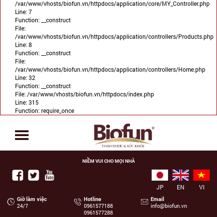
/var/www/vhosts/biofun.vn/httpdocs/application/core/MY_Controller.php
Line: 7
Function: __construct
File:
/var/www/vhosts/biofun.vn/httpdocs/application/controllers/Products.php
Line: 8
Function: __construct
File:
/var/www/vhosts/biofun.vn/httpdocs/application/controllers/Home.php
Line: 32
Function: __construct
File: /var/www/vhosts/biofun.vn/httpdocs/index.php
Line: 315
Function: require_once
NIỀM VUI CHO MỌI NHÀ
JP
EN
VI
Giờ làm việc
Hotline
Email
24/7
‭0961577188
info@biofun.vn
0961577288