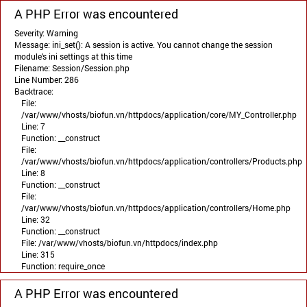
A PHP Error was encountered
Severity: Warning
Message: ini_set(): A session is active. You cannot change the session
module's ini settings at this time
Filename: Session/Session.php
Line Number: 286
Backtrace:
File:
/var/www/vhosts/biofun.vn/httpdocs/application/core/MY_Controller.php
Line: 7
Function: __construct
File:
/var/www/vhosts/biofun.vn/httpdocs/application/controllers/Products.php
Line: 8
Function: __construct
File:
/var/www/vhosts/biofun.vn/httpdocs/application/controllers/Home.php
Line: 32
Function: __construct
File: /var/www/vhosts/biofun.vn/httpdocs/index.php
Line: 315
Function: require_once
A PHP Error was encountered