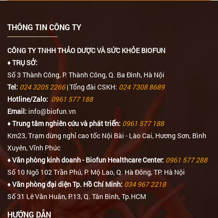
THÔNG TIN CÔNG TY
CÔNG TY TNHH THẢO DƯỢC VÀ SỨC KHỎE BIOFUN
♦ TRỤ SỞ:
Số 3 Thành Công, P. Thành Công, Q. Ba Đình, Hà Nội
Tel:
024 3205 2266
| Tổng đài CSKH:
024 7308 8689
Hotline/Zalo:
0961 577 188
Email:
info@biofun.vn
♦ Trung tâm nghiên cứu và phát triển:
0961 577 188
Km23, Trạm dừng nghỉ cao tốc Nội Bài - Lào Cai, Hương Sơn, Bình
Xuyên, Vĩnh Phúc
♦ Văn phòng kinh doanh - Biofun Healthcare Center:
0961 577 288
Số 10 Ngõ 102 Trần Phú, P. Mộ Lao, Q. Hà Đông, TP. Hà Nội
♦ Văn phòng đại diện Tp. Hồ Chí Minh:
034 967 2218
Số 31 Lê Văn Huân, P.13, Q. Tân Bình, Tp.HCM
HƯỚNG DẪN